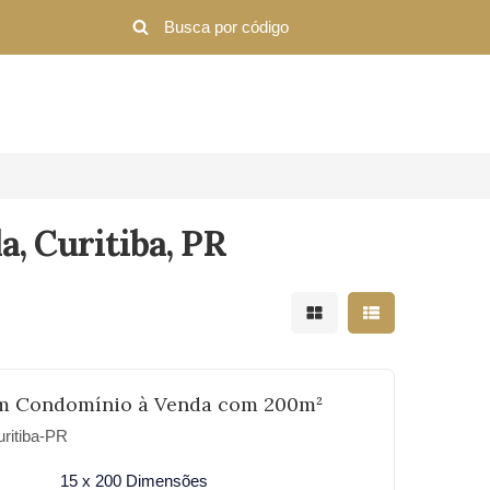
a, Curitiba, PR
Mostrar resultados em 
Mostrar resultad
m Condomínio à Venda com 200m²
ritiba-PR
15 x 200 Dimensões