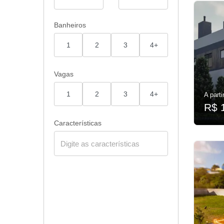
Banheiros
1
2
3
4+
Vagas
1
2
3
4+
A parti
R$ 
Características