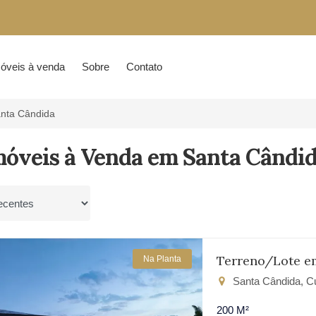
óveis à venda
Sobre
Contato
nta Cândida
móveis à Venda em Santa Cândid
por
Terreno/Lote e
Na Planta
Santa Cândida, Cu
200 M²