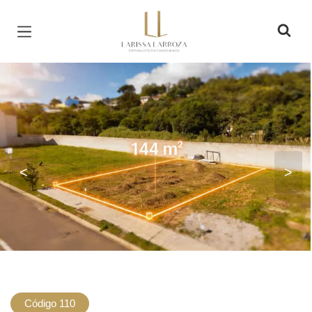
Página inicial
<
>
Código 110