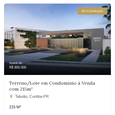
Em Construção
A partir de:
R$ 800.000
Terreno/Lote em Condomínio à Venda
com 215m²
Taboão, Curitiba-PR
215 M²