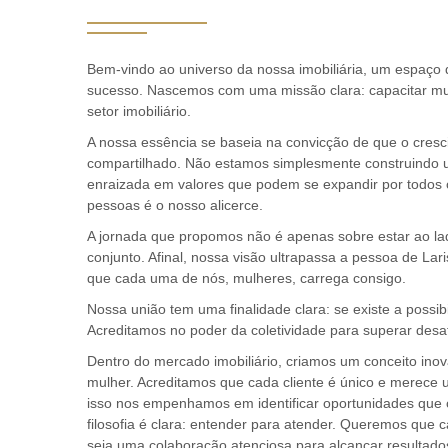
Bem-vindo ao universo da nossa imobiliária, um espaço d
sucesso. Nascemos com uma missão clara: capacitar mul
setor imobiliário.
A nossa essência se baseia na convicção de que o cres
compartilhado. Não estamos simplesmente construindo 
enraizada em valores que podem se expandir por todos 
pessoas é o nosso alicerce.
A jornada que propomos não é apenas sobre estar ao l
conjunto. Afinal, nossa visão ultrapassa a pessoa de Lari
que cada uma de nós, mulheres, carrega consigo.
Nossa união tem uma finalidade clara: se existe a possib
Acreditamos no poder da coletividade para superar desafi
Dentro do mercado imobiliário, criamos um conceito ino
mulher. Acreditamos que cada cliente é único e merece 
isso nos empenhamos em identificar oportunidades que
filosofia é clara: entender para atender. Queremos que c
seja uma colaboração atenciosa para alcançar resultad