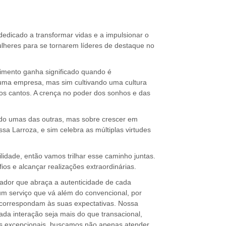
edicado a transformar vidas e a impulsionar o
heres para se tornarem líderes de destaque no
cimento ganha significado quando é
uma empresa, mas sim cultivando uma cultura
os cantos. A crença no poder dos sonhos e das
ado umas das outras, mas sobre crescer em
ssa Larroza, e sim celebra as múltiplas virtudes
ilidade, então vamos trilhar esse caminho juntas.
os e alcançar realizações extraordinárias.
vador que abraça a autenticidade de cada
um serviço que vá além do convencional, por
 correspondam às suas expectativas. Nossa
ada interação seja mais do que transacional,
os excepcionais, buscamos não apenas atender