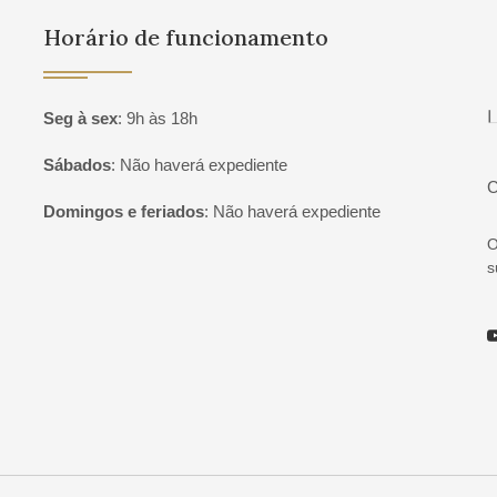
Horário de funcionamento
P
Seg à sex
:
9h às 18h
Sábados
:
Não haverá expediente
C
Domingos e feriados
:
Não haverá expediente
O
s
Y