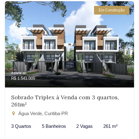
Em Construção
A partir de:
R$ 1.541.005
Sobrado Triplex à Venda com 3 quartos,
261m²
Água Verde, Curitiba-PR
3 Quartos
5 Banheiros
2 Vagas
261 m²