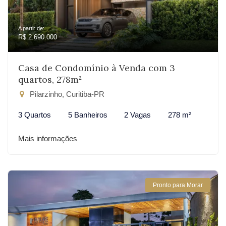
A partir de:
R$ 2.690.000
Casa de Condomínio à Venda com 3
quartos, 278m²
Pilarzinho, Curitiba-PR
3 Quartos
5 Banheiros
2 Vagas
278 m²
Mais informações
Pronto para Morar