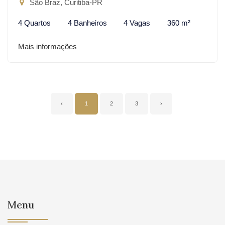
São Braz, Curitiba-PR
4 Quartos
4 Banheiros
4 Vagas
360 m²
Mais informações
‹
1
2
3
›
Menu