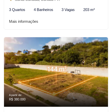
3 Quartos
4 Banheiros
3 Vagas
203 m²
Mais informações
A partir de:
R$ 380.000