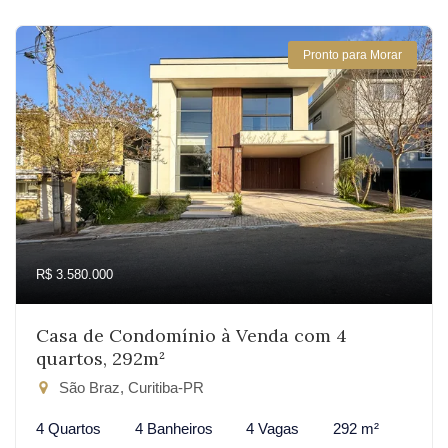
Pronto para Morar
R$ 3.580.000
Casa de Condomínio à Venda com 4
quartos, 292m²
São Braz, Curitiba-PR
4 Quartos
4 Banheiros
4 Vagas
292 m²