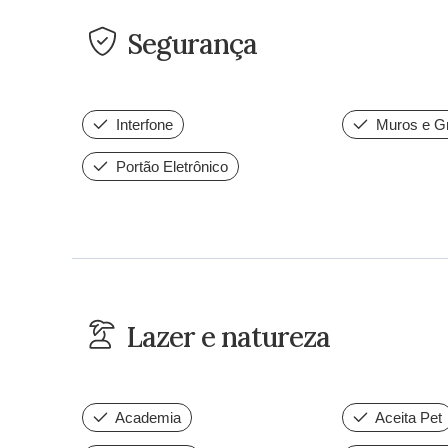
Segurança
Interfone
Muros e G
Portão Eletrônico
Lazer e natureza
Academia
Aceita Pet