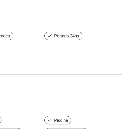
rades
Portaria 24hs
Piscina