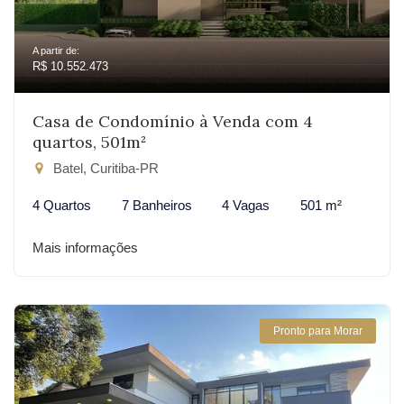
A partir de:
R$ 10.552.473
Casa de Condomínio à Venda com 4
quartos, 501m²
Batel, Curitiba-PR
4 Quartos
7 Banheiros
4 Vagas
501 m²
Mais informações
Pronto para Morar