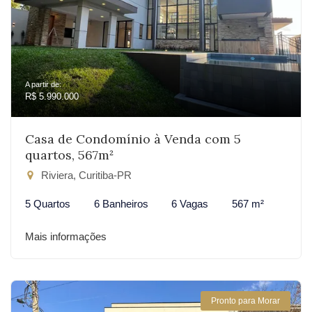
A partir de:
R$ 5.990.000
Casa de Condomínio à Venda com 5
quartos, 567m²
Riviera, Curitiba-PR
5 Quartos
6 Banheiros
6 Vagas
567 m²
Mais informações
Pronto para Morar