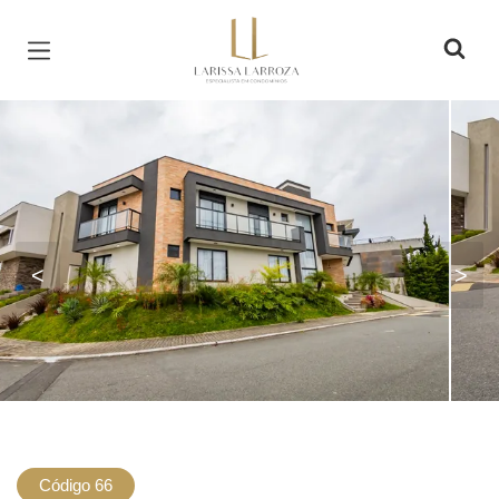
Página inicial
<
>
Código 66