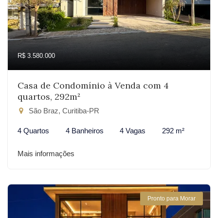
R$ 3.580.000
Casa de Condomínio à Venda com 4
quartos, 292m²
São Braz, Curitiba-PR
4 Quartos
4 Banheiros
4 Vagas
292 m²
Mais informações
Pronto para Morar