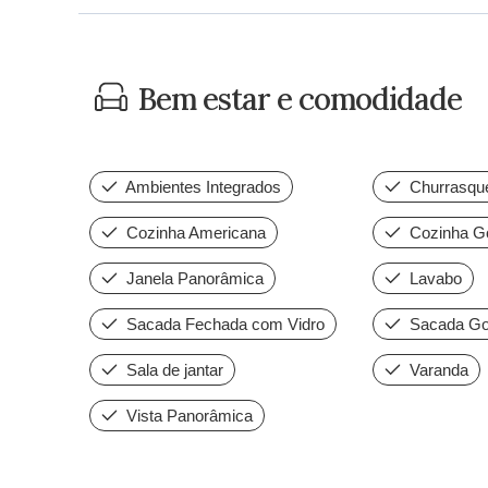
Bem estar e comodidade
Ambientes Integrados
Churrasque
Cozinha Americana
Cozinha G
Janela Panorâmica
Lavabo
Sacada Fechada com Vidro
Sacada Go
Sala de jantar
Varanda
Vista Panorâmica