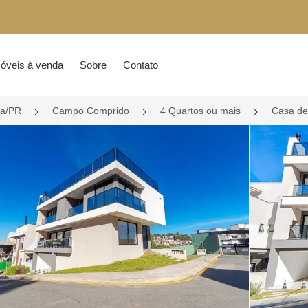
óveis à venda
Sobre
Contato
ba/PR
Campo Comprido
4 Quartos ou mais