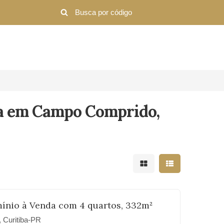
da em Campo Comprido,
Mostrar resultados em 
Mostrar resultad
ínio à Venda com 4 quartos, 332m²
Curitiba-PR