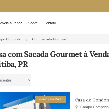
óveis à venda
Sobre
Contato
po Comprido
Com Sacada Gourmet
asa com Sacada Gourmet à Ven
tiba, PR
por
Casa de Condom
Pronto para Morar
Campo Comprido, 