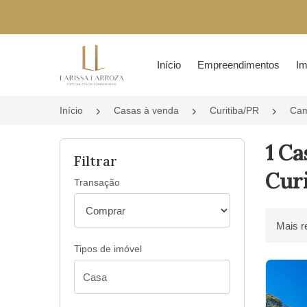
Página inicial
Início
Empreendimentos
Im
Início
Casas à venda
Curitiba/PR
Cam
1 C
Filtrar
Curi
Transação
Ordenar 
Tipos de imóvel