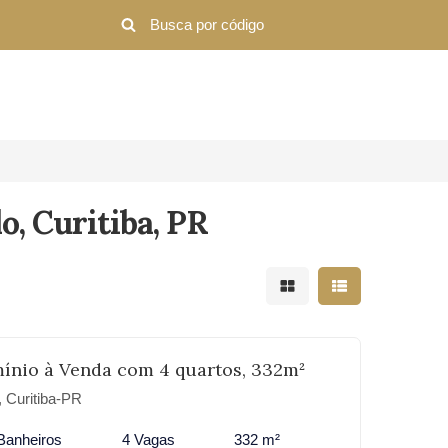
, Curitiba, PR
Mostrar resultados em 
Mostrar resultad
ínio à Venda com 4 quartos, 332m²
Curitiba-PR
Banheiros
4 Vagas
332 m²