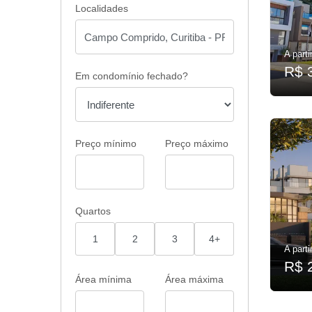
Localidades
A parti
R$ 
Em condomínio fechado?
Preço mínimo
Preço máximo
Quartos
1
2
3
4+
A parti
R$ 
Área mínima
Área máxima