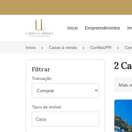
Página inicial
Início
Empreendimentos
Im
Início
Casas à venda
Curitiba/PR
Cam
2 C
Filtrar
Transação
Ordenar 
Tipos de imóvel