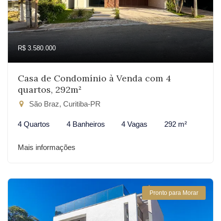
R$ 3.580.000
Casa de Condomínio à Venda com 4
quartos, 292m²
São Braz, Curitiba-PR
4 Quartos
4 Banheiros
4 Vagas
292 m²
Mais informações
Pronto para Morar