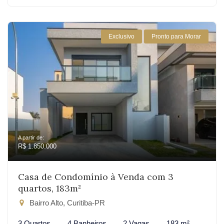
Exclusivo
Pronto para Morar
A partir de:
R$ 1.850.000
Casa de Condomínio à Venda com 3
quartos, 183m²
Bairro Alto, Curitiba-PR
3 Quartos
4 Banheiros
2 Vagas
183 m²