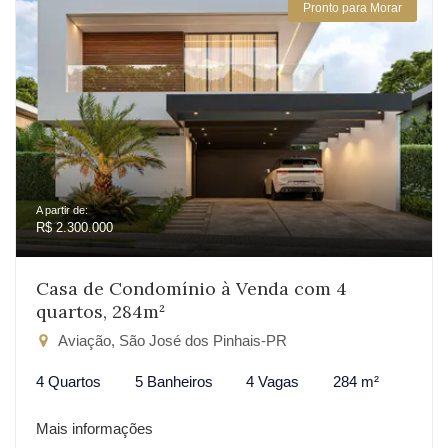
Pronto para Morar
A partir de:
R$ 2.300.000
Casa de Condomínio à Venda com 4
quartos, 284m²
Aviação, São José dos Pinhais-PR
4 Quartos
5 Banheiros
4 Vagas
284 m²
Mais informações