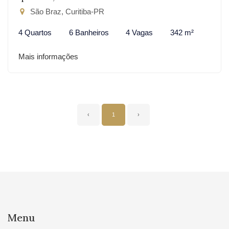
São Braz, Curitiba-PR
4 Quartos
6 Banheiros
4 Vagas
342 m²
Mais informações
‹
1
›
Menu