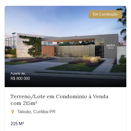
Em Construção
A partir de:
R$ 800.000
Terreno/Lote em Condomínio à Venda
com 215m²
Taboão, Curitiba-PR
215 M²