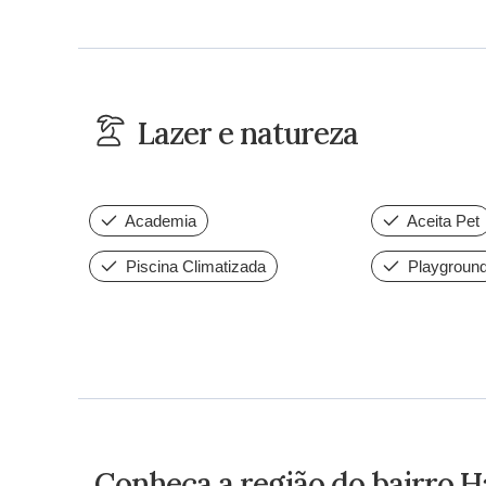
Lazer e natureza
Academia
Aceita Pet
Piscina Climatizada
Playgroun
Conheça a região do bairro 