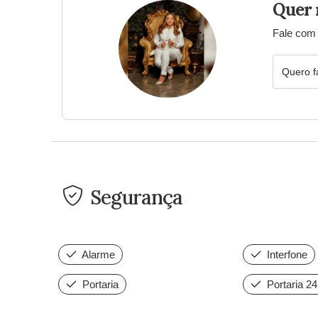
Quer 
Fale com 
Quero f
Segurança
Alarme
Interfone
Portaria
Portaria 2