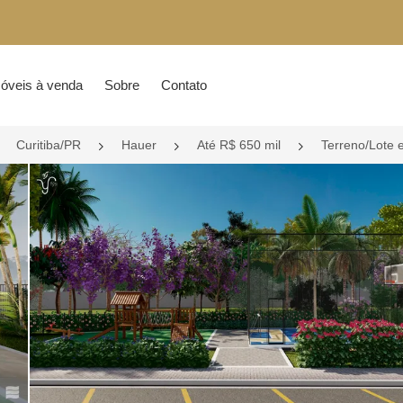
óveis à venda
Sobre
Contato
Curitiba/PR
Hauer
Até R$ 650 mil
Terreno/Lote 