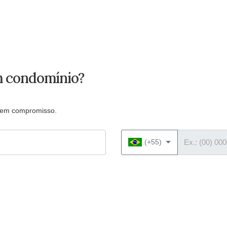
m condomínio?
 sem compromisso.
Telefone
(+55)