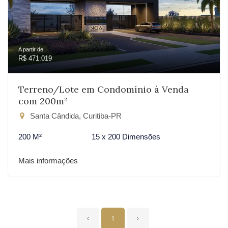
A partir de:
R$ 471.019
Terreno/Lote em Condomínio à Venda
com 200m²
Santa Cândida, Curitiba-PR
200 M²
15 x 200 Dimensões
Mais informações
‹
1
›