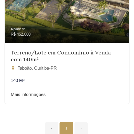
A partir de:
R$ 452.000
Terreno/Lote em Condomínio à Venda
com 140m²
Taboão, Curitiba-PR
140 M²
Mais informações
‹
1
›