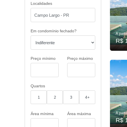
Localidades
Em condomínio fechado?
A parti
R$ 
Preço mínimo
Preço máximo
Quartos
1
2
3
4+
A parti
Área mínima
Área máxima
R$ 