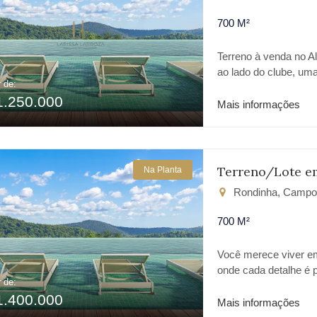
700 M²
Terreno à venda no Al
ao lado do clube, um
r de:
possui excelente área
1.250.000
planejado de alto pad
Mais informações
segurança e contato
24 horas, portaria co
à infraestrutura da r
para construir ou in
Terreno/Lote e
Na Planta
Campo Largo.
Rondinha, Campo
700 M²
Você merece viver e
onde cada detalhe é 
r de:
uma vida com mais sig
1.400.000
Paraná é o cenário id
Mais informações
cercado por natureza, 