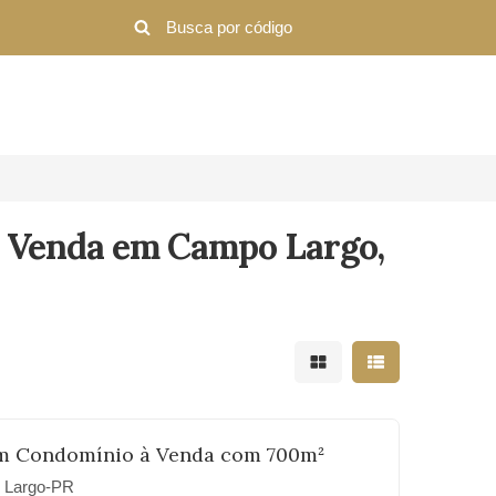
 Venda em Campo Largo,
Mostrar resultados em 
Mostrar resultad
m Condomínio à Venda com 700m²
 Largo-PR