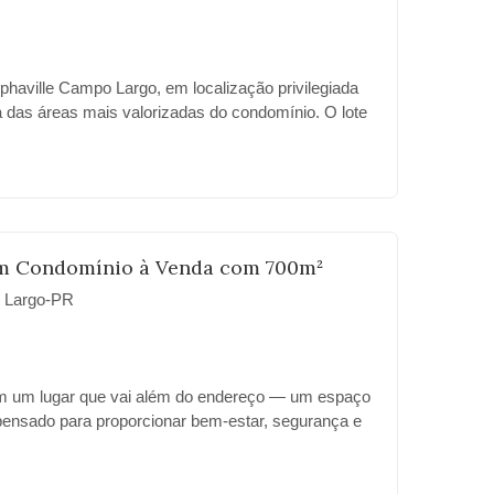
phaville Campo Largo, em localização privilegiada
a das áreas mais valorizadas do condomínio. O lote
, topografia favorável e está inserido em um bairro
rão, ideal para quem busca qualidade de vida,
 com a natureza. O condomínio oferece segurança
ntrolada, áreas verdes, lazer completo e fácil acesso
egião metropolitana de Curitiba. Ótima oportunidade
vestir em um dos bairros que mais crescem em
m Condomínio à Venda com 700m²
 Largo-PR
m um lugar que vai além do endereço — um espaço
pensado para proporcionar bem-estar, segurança e
nificado. Este terreno de 700,20m² no Alphaville
eal para construir a casa dos seus sonhos e viver
sofisticação e lazer. 🌿 Viver Alphaville é viver em