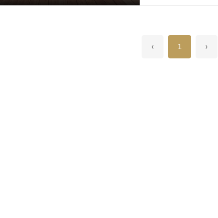
forma de arte Imagin
paisagem deslumbran
caminhar por trilhas a
completo, com forno 
‹
1
›
Paraná, o lazer e a b
estratégica com fáci
com acesso facilitado
colégio Bom Jesus da 
residencial), o Alpha
regiões mais promiss
empreendimento: Ter
piscina de borda infi
com forno para cerâ
para os pets Trilhas,
pronta para construi
monitoramento, contr
posicionadas e vias c
de espírito e proteçã
apenas um terreno, v
e descubra como é vi