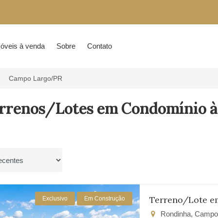
óveis à venda
Sobre
Contato
Campo Largo/PR
errenos/Lotes em Condomínio à
por
Terreno/Lote e
Exclusivo
Em Construção
Rondinha, Campo