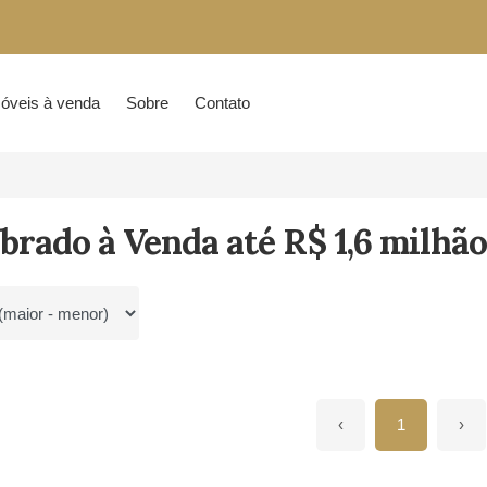
óveis à venda
Sobre
Contato
brado à Venda até R$ 1,6 milhão
por
‹
1
›