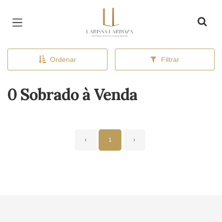
Página inicial
Ordenar
Filtrar
0 Sobrado à Venda
‹
1
›