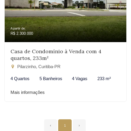
A partir de:
R$ 2.300.000
Casa de Condomínio à Venda com 4
quartos, 233m²
Pilarzinho, Curitiba-PR
4 Quartos
5 Banheiros
4 Vagas
233 m²
Mais informações
‹
1
›