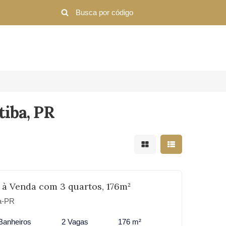
tiba, PR
Mostrar resultados em 
Mostrar resultad
 à Venda com 3 quartos, 176m²
ba-PR
Banheiros
2 Vagas
176 m²