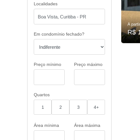
Localidades
A parti
R$ 
Em condomínio fechado?
Preço mínimo
Preço máximo
Quartos
1
2
3
4+
Área mínima
Área máxima