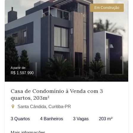
Em Construção
A partir de:
R$ 1.597.990
Casa de Condomínio à Venda com 3
quartos, 203m²
Santa Cândida, Curitiba-PR
3 Quartos
4 Banheiros
3 Vagas
203 m²
Mais informações