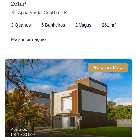
261m²
Água Verde, Curitiba-PR
3 Quartos
5 Banheiros
2 Vagas
261 m²
Mais informações
Pronto para Morar
A partir de:
R$ 1.500.000