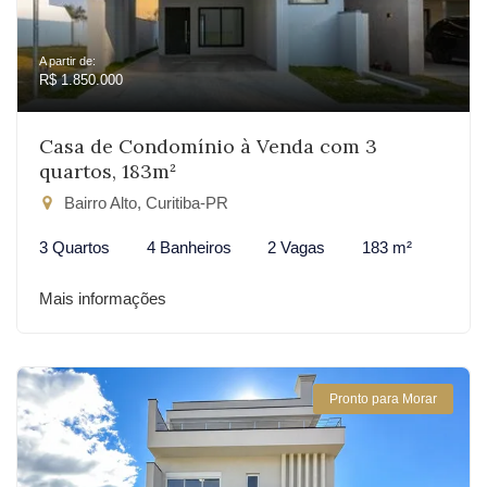
A partir de:
R$ 1.850.000
Casa de Condomínio à Venda com 3
quartos, 183m²
Bairro Alto, Curitiba-PR
3 Quartos
4 Banheiros
2 Vagas
183 m²
Mais informações
Pronto para Morar