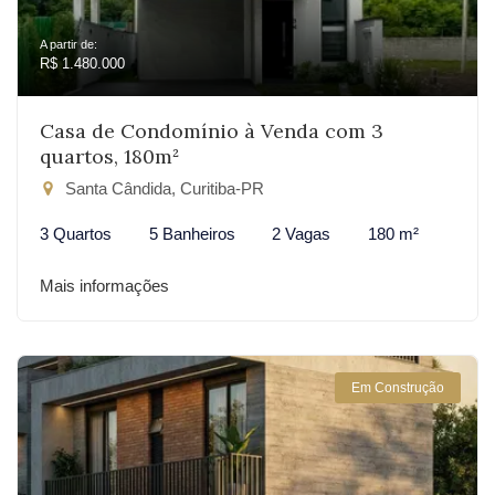
A partir de:
R$ 1.480.000
Casa de Condomínio à Venda com 3
quartos, 180m²
Santa Cândida, Curitiba-PR
3 Quartos
5 Banheiros
2 Vagas
180 m²
Mais informações
Em Construção