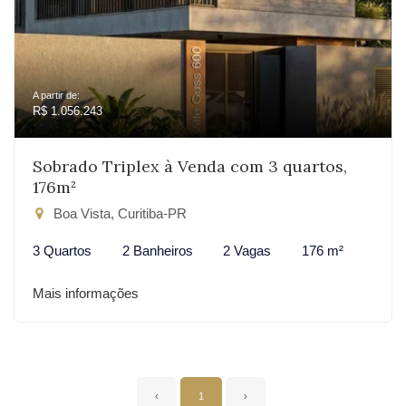
A partir de:
R$ 1.056.243
Sobrado Triplex à Venda com 3 quartos,
176m²
Boa Vista, Curitiba-PR
3 Quartos
2 Banheiros
2 Vagas
176 m²
Mais informações
‹
1
›