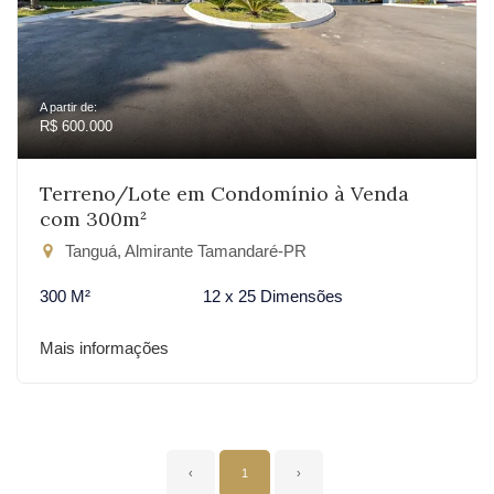
A partir de:
R$ 600.000
Terreno/Lote em Condomínio à Venda
com 300m²
Tanguá, Almirante Tamandaré-PR
300 M²
12 x 25 Dimensões
Mais informações
‹
1
›