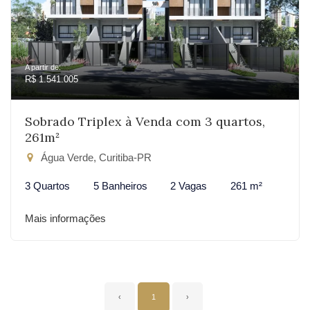
A partir de:
R$ 1.541.005
Sobrado Triplex à Venda com 3 quartos,
261m²
Água Verde, Curitiba-PR
3 Quartos
5 Banheiros
2 Vagas
261 m²
Mais informações
‹
1
›