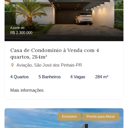
A partir de:
R$ 2.300.000
Casa de Condomínio à Venda com 4
quartos, 284m²
Aviação, São José dos Pinhais-PR
4 Quartos
5 Banheiros
4 Vagas
284 m²
Mais informações
Exclusivo
Pronto para Morar