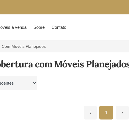
óveis à venda
Sobre
Contato
Com Móveis Planejados
bertura com Móveis Planejados
por
‹
1
›