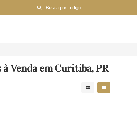
 à Venda em Curitiba, PR
Mostrar resultados em 
Mostrar resultad