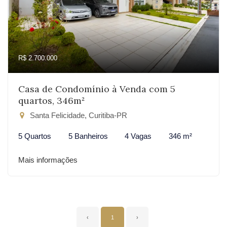
R$ 2.700.000
Casa de Condomínio à Venda com 5
quartos, 346m²
Santa Felicidade, Curitiba-PR
5 Quartos
5 Banheiros
4 Vagas
346 m²
Mais informações
‹
1
›