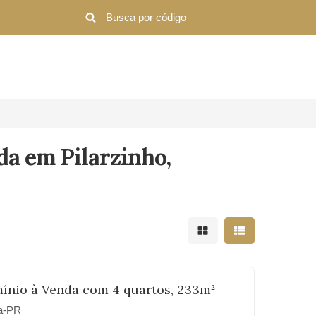
da em Pilarzinho,
Mostrar resultados em 
Mostrar resultad
ínio à Venda com 4 quartos, 233m²
ba-PR