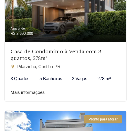
A partir de:
R$ 2.690.000
Casa de Condomínio à Venda com 3
quartos, 278m²
Pilarzinho, Curitiba-PR
3 Quartos
5 Banheiros
2 Vagas
278 m²
Mais informações
Pronto para Morar