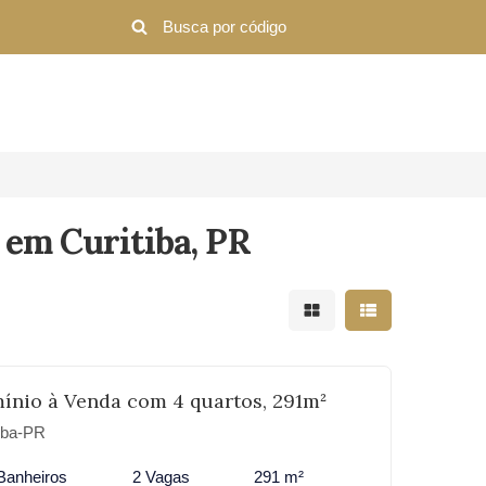
 em Curitiba, PR
Mostrar resultados em 
Mostrar resultad
ínio à Venda com 4 quartos, 291m²
iba-PR
Banheiros
2 Vagas
291 m²