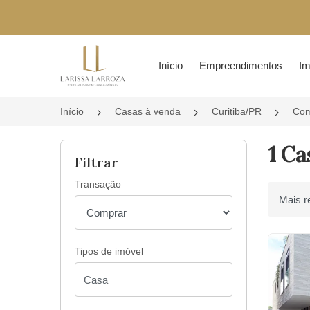
Página inicial
Início
Empreendimentos
Im
Início
Casas à venda
Curitiba/PR
Com
1 Ca
Filtrar
Transação
Ordenar 
Tipos de imóvel