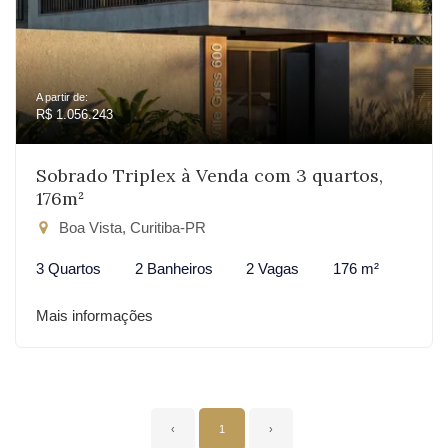
A partir de:
R$ 1.056.243
Sobrado Triplex à Venda com 3 quartos,
176m²
Boa Vista, Curitiba-PR
3 Quartos
2 Banheiros
2 Vagas
176 m²
Mais informações
‹
1
›