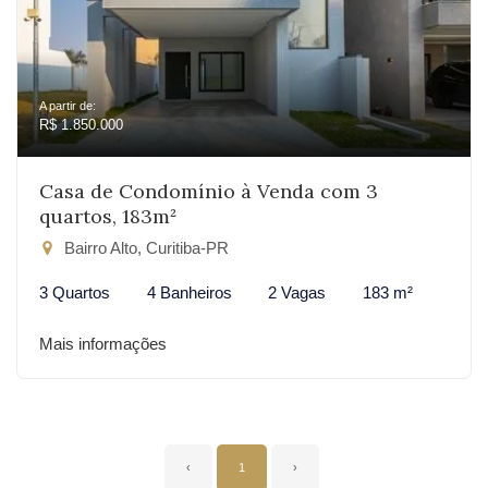
A partir de:
R$ 1.850.000
Casa de Condomínio à Venda com 3
quartos, 183m²
Bairro Alto, Curitiba-PR
3 Quartos
4 Banheiros
2 Vagas
183 m²
Mais informações
‹
1
›