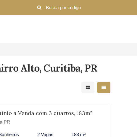
rro Alto, Curitiba, PR
Mostrar resultados em 
Mostrar resultad
ínio à Venda com 3 quartos, 183m²
iba-PR
Banheiros
2 Vagas
183 m²