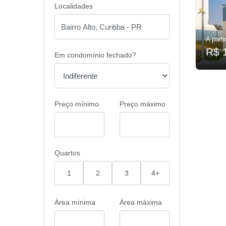
Localidades
A parti
R$ 
Em condomínio fechado?
Preço mínimo
Preço máximo
Quartos
1
2
3
4+
Área mínima
Área máxima