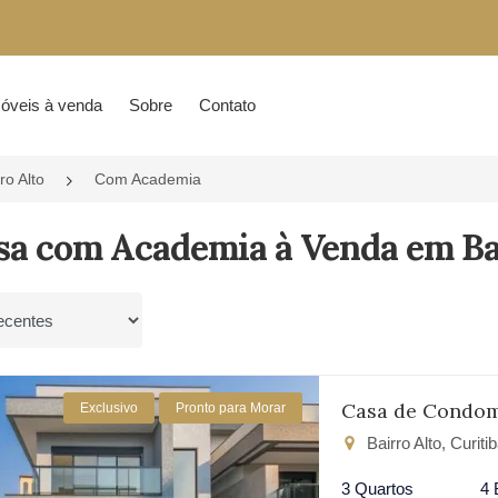
óveis à venda
Sobre
Contato
ro Alto
Com Academia
sa com Academia à Venda em Bai
por
Casa de Condom
Exclusivo
Pronto para Morar
Bairro Alto, Curit
3 Quartos
4 