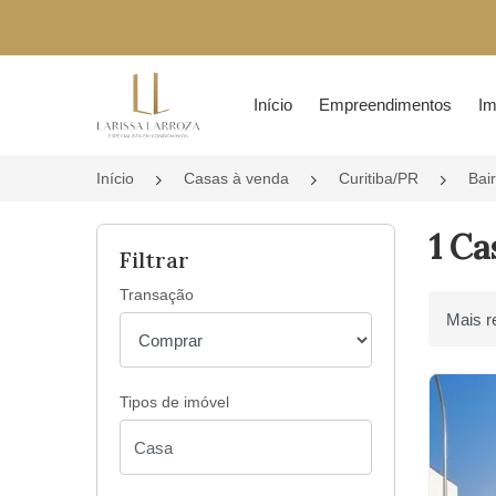
Página inicial
Início
Empreendimentos
Im
Início
Casas à venda
Curitiba/PR
Bair
1 Ca
Filtrar
Transação
Ordenar 
Tipos de imóvel