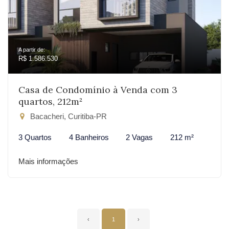
A partir de:
R$ 1.586.530
Casa de Condomínio à Venda com 3
quartos, 212m²
Bacacheri, Curitiba-PR
3 Quartos
4 Banheiros
2 Vagas
212 m²
Mais informações
‹
1
›