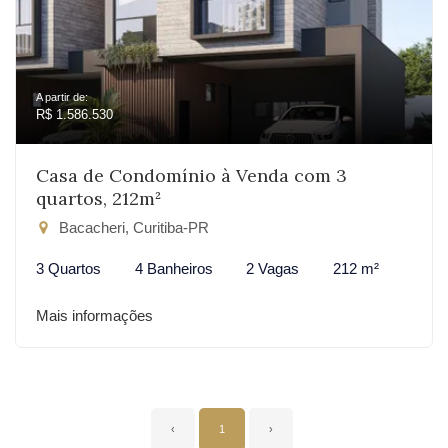
A partir de:
R$ 1.586.530
Casa de Condomínio à Venda com 3
quartos, 212m²
Bacacheri, Curitiba-PR
3 Quartos
4 Banheiros
2 Vagas
212 m²
Mais informações
‹
1
›