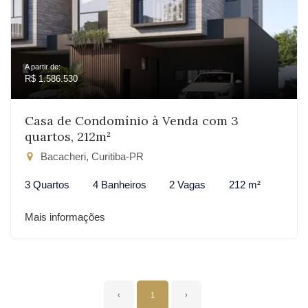
A partir de:
R$ 1.586.530
Casa de Condomínio à Venda com 3
quartos, 212m²
Bacacheri, Curitiba-PR
3 Quartos
4 Banheiros
2 Vagas
212 m²
Mais informações
‹
1
›