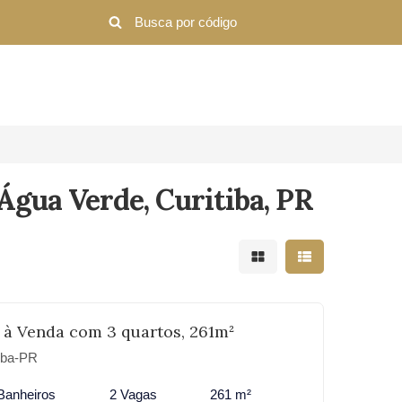
Água Verde, Curitiba, PR
Mostrar resultados em 
Mostrar resultad
 à Venda com 3 quartos, 261m²
iba-PR
Banheiros
2 Vagas
261 m²