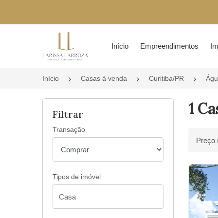
Página inicial
Início
Empreendimentos
Im
Início
Casas à venda
Curitiba/PR
Águ
1 Ca
Filtrar
Transação
Ordenar 
Tipos de imóvel