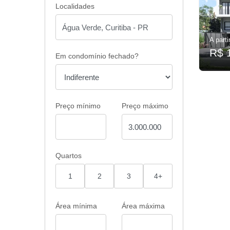
Localidades
A parti
R$ 
Em condomínio fechado?
Preço mínimo
Preço máximo
Quartos
1
2
3
4+
Área mínima
Área máxima