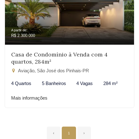
A partir de:
R$ 2.300.000
Casa de Condomínio à Venda com 4
quartos, 284m²
Aviação, São José dos Pinhais-PR
4 Quartos
5 Banheiros
4 Vagas
284 m²
Mais informações
‹
1
›