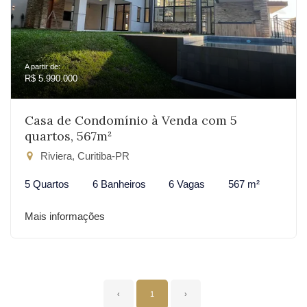
A partir de:
R$ 5.990.000
Casa de Condomínio à Venda com 5
quartos, 567m²
Riviera, Curitiba-PR
5 Quartos
6 Banheiros
6 Vagas
567 m²
Mais informações
‹
1
›