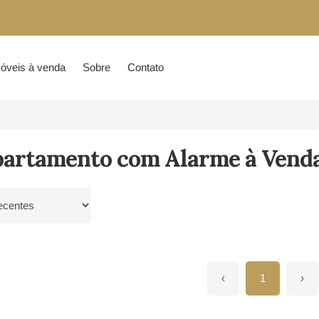
óveis à venda
Sobre
Contato
partamento com Alarme à Vend
por
‹
1
›