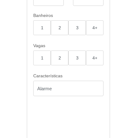
Banheiros
1
2
3
4+
Vagas
1
2
3
4+
Características