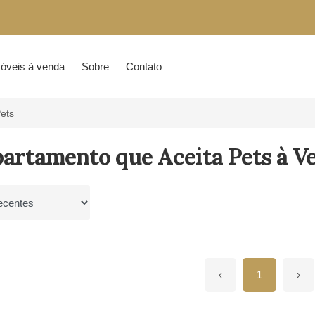
óveis à venda
Sobre
Contato
ets
partamento que Aceita Pets à V
por
‹
1
›