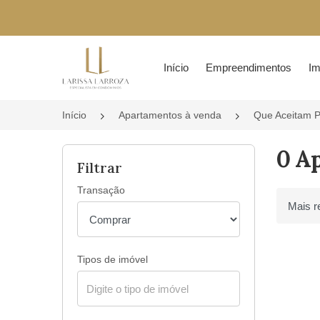
Página inicial
Início
Empreendimentos
Im
Início
Apartamentos à venda
Que Aceitam P
0 A
Filtrar
Transação
Ordenar 
Tipos de imóvel